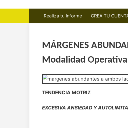
Skip
to
Realiza tu Informe
CREA TU CUENT
content
MÁRGENES ABUNDAN
Modalidad Operativa
TENDENCIA MOTRIZ
EXCESIVA ANSIEDAD Y AUTOLIMIT