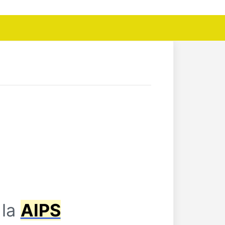
 la
AIPS