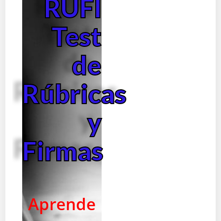
RUFI
Test
de
Rúbricas
y
Firmas
Aprende